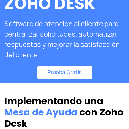
ZOHO DESK
Software de atención al cliente para
centralizar solicitudes, automatizar
respuestas y mejorar la satisfacción
del cliente.
Prueba Gratis
Implementando una
Mesa de Ayuda
con Zoho
Desk